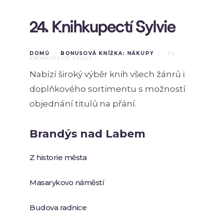
24. Knihkupectí Sylvie
DOMŮ
/
BONUSOVÁ KNÍŽKA: NÁKUPY
/
24.
KNIHKUPECTÍ SYLVIE
Nabízí široký výběr knih všech žánrů i
doplňkového sortimentu s možností
objednání titulů na přání.
Brandýs nad Labem
Z historie města
Masarykovo náměstí
Budova radnice